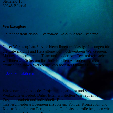
Stellefeld 15
89346 Bibertal
Werkzeugbau
...auf höchstem Niveau - Vertrauen Sie auf unsere Expertise.
Unser Werkzeugbau-Service bietet Ihnen erstklassige Lösungen für
die Entwicklung und Herstellung von hochwertigen Werkzeugen.
Mit unserem erfahrenen Team und modernster Technologie stehen
wir Ihnen zur Seite, um Ihre individuellen Anforderungen zu
erfüllen und Ihnen Werkzeuge von höchster Qualität zu liefern.
Jetzt kontaktieren!
Wir verstehen, dass jedes Projekt einzigartig ist und spezifische
Werkzeuge erfordert. Daher legen wir großen Wert auf enge
Zusammenarbeit und individuelle Beratung, um Ihnen
maßgeschneiderte Lösungen anzubieten. Von der Konzeption und
Konstruktion bis zur Fertigung und Qualitätskontrolle begleiten wir