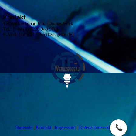
Kontakt
TF Werkzeugbau Inh. Thomas Frick
Tel.: [+49 (0) 8226 940 970]
E-Mail: [info@TF-Werkzeugbau.de]
Startseite
|
Kontakt
|
Impressum
|
Datenschutzerklärung