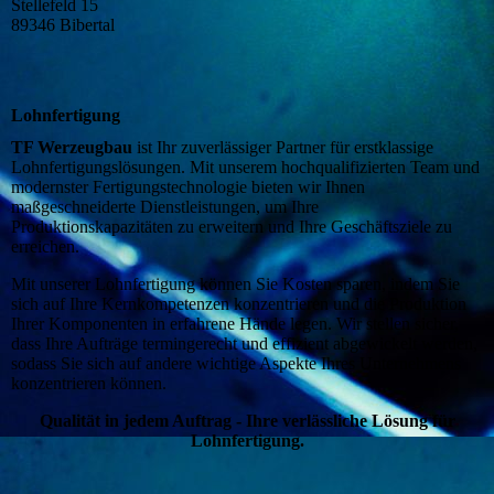
Stellefeld 15
89346 Bibertal
Lohnfertigung
TF Werzeugbau
ist Ihr zuverlässiger Partner für erstklassige
Lohnfertigungslösungen. Mit unserem hochqualifizierten Team und
modernster Fertigungstechnologie bieten wir Ihnen
maßgeschneiderte Dienstleistungen, um Ihre
Produktionskapazitäten zu erweitern und Ihre Geschäftsziele zu
erreichen.
Mit unserer Lohnfertigung können Sie Kosten sparen, indem Sie
sich auf Ihre Kernkompetenzen konzentrieren und die Produktion
Ihrer Komponenten in erfahrene Hände legen. Wir stellen sicher,
dass Ihre Aufträge termingerecht und effizient abgewickelt werden,
sodass Sie sich auf andere wichtige Aspekte Ihres Unternehmens
konzentrieren können.
Qualität in jedem Auftrag - Ihre verlässliche Lösung für
Lohnfertigung.